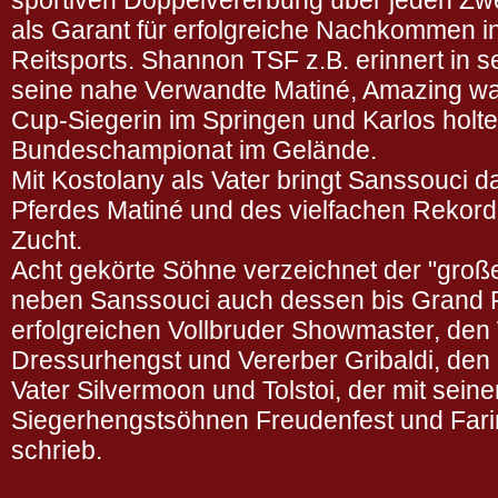
sportiven Doppelvererbung über jeden Zwe
als Garant für erfolgreiche Nachkommen in
Reitsports. Shannon TSF z.B. erinnert in se
seine nahe Verwandte Matiné, Amazing wa
Cup-Siegerin im Springen und Karlos holt
Bundeschampionat im Gelände.
Mit Kostolany als Vater bringt Sanssouci 
Pferdes Matiné und des vielfachen Rekordha
Zucht.
Acht gekörte Söhne verzeichnet der "große
neben Sanssouci auch dessen bis Grand Pr
erfolgreichen Vollbruder Showmaster, den
Dressurhengst und Vererber Gribaldi, den
Vater Silvermoon und Tolstoi, der mit sein
Siegerhengstsöhnen Freudenfest und Farin
schrieb.