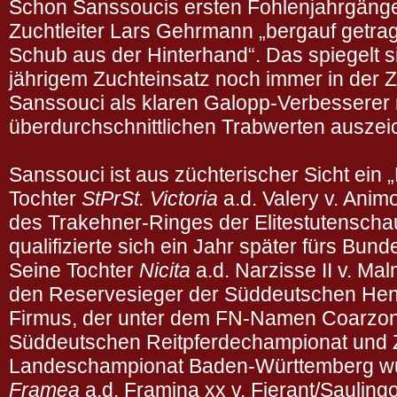
Schon Sanssoucis ersten Fohlenjahrgänge
Zuchtleiter Lars Gehrmann „bergauf getra
Schub aus der Hinterhand“. Das spiegelt 
jährigem Zuchteinsatz noch immer in der 
Sanssouci als klaren Galopp-Verbesserer 
überdurchschnittlichen Trabwerten auszei
Sanssouci ist aus züchterischer Sicht ein
Tochter
StPrSt. Victoria
a.d. Valery v. Anim
des Trakehner-Ringes der Elitestutensch
qualifizierte sich ein Jahr später fürs Bu
Seine Tochter
Nicita
a.d. Narzisse II v. Ma
den Reservesieger der Süddeutschen Hen
Firmus, der unter dem FN-Namen Coarzon d
Süddeutschen Reitpferdechampionat und Z
Landeschampionat Baden-Württemberg wu
Framea
a.d. Framina xx v. Fierant/Saulingo 