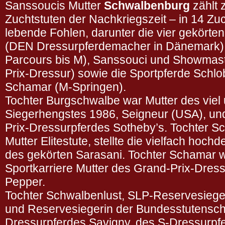
Sanssoucis Mutter
Schwalbenburg
zählt 
Zuchtstuten der Nachkriegszeit – in 14 Zuc
lebende Fohlen, darunter die vier gekört
(DEN Dressurpferdemacher in Dänemark), S
Parcours bis M), Sanssouci und Showmaste
Prix-Dressur) sowie die Sportpferde Schlo
Schamar (M-Springen).
Tochter Burgschwalbe war Mutter des viel
Siegerhengstes 1986, Seigneur (USA), un
Prix-Dressurpferdes Sotheby’s. Tochter S
Mutter Elitestute, stellte die vielfach hoch
des gekörten Sarasani. Tochter Schamar 
Sportkarriere Mutter des Grand-Prix-Dres
Pepper.
Tochter Schwalbenlust, SLP-Reservesiege
und Reservesiegerin der Bundesstutenscha
Dressurpferdes Savigny, des S-Dressurpf